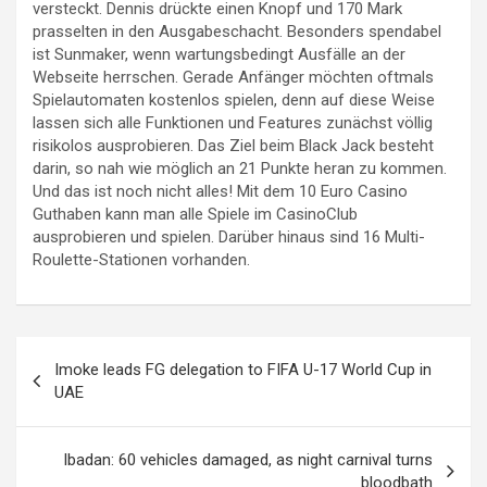
versteckt. Dennis drückte einen Knopf und 170 Mark
prasselten in den Ausgabeschacht. Besonders spendabel
ist Sunmaker, wenn wartungsbedingt Ausfälle an der
Webseite herrschen. Gerade Anfänger möchten oftmals
Spielautomaten kostenlos spielen, denn auf diese Weise
lassen sich alle Funktionen und Features zunächst völlig
risikolos ausprobieren. Das Ziel beim Black Jack besteht
darin, so nah wie möglich an 21 Punkte heran zu kommen.
Und das ist noch nicht alles! Mit dem 10 Euro Casino
Guthaben kann man alle Spiele im CasinoClub
ausprobieren und spielen. Darüber hinaus sind 16 Multi-
Roulette-Stationen vorhanden.
Post
Imoke leads FG delegation to FIFA U-17 World Cup in
navigation
UAE
Ibadan: 60 vehicles damaged, as night carnival turns
bloodbath