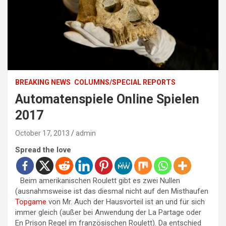
BREAKING NEWS
COLUMNS/SPECIAL REPORTS
Automatenspiele Online Spielen
2017
October 17, 2013
admin
Spread the love
Beim amerikanischen Roulett gibt es zwei Nullen
(ausnahmsweise ist das diesmal nicht auf den Misthaufen
Topgame
von Mr. Auch der Hausvorteil ist an und für sich
immer gleich (außer bei Anwendung der La Partage oder
En Prison Regel im französischen Roulett). Da entschied