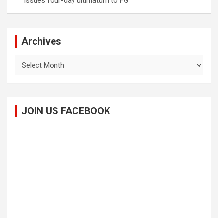
issues four-day ultimatum to FG
Archives
Archives
JOIN US FACEBOOK