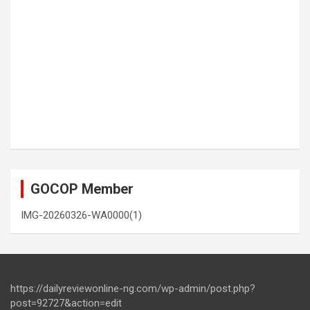
GOCOP Member
IMG-20260326-WA0000(1)
https://dailyreviewonline-ng.com/wp-admin/post.php?
post=92727&action=edit